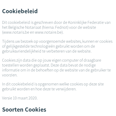
Overslaan
en
Cookiebeleid
naar
de
Dit cookiebeleid is geschreven door de Koninklijke Federatie van
inhoud
het Belgische Notariaat (hierna: Fednot) voor de website
gaan
(www.notaris.be en www.notaire.be).
Tijdens uw bezoek op voorgenoemde websites, kunnen er cookies
of gelijkgestelde technologieën gebruikt worden om de
gebruiksvriendelijkheid te verbeteren van de website.
Cookies zijn data die op jouw eigen computer of draagbare
toestellen worden geplaatst. Deze data bevat de nodige
informatie om in de behoeften op de website van de gebruiker te
voorzien.
In dit cookiebeleid is opgenomen welke cookies op deze site
gebruikt worden en hoe deze te verwijderen.
Versie 10 maart 2020.
Soorten Cookies